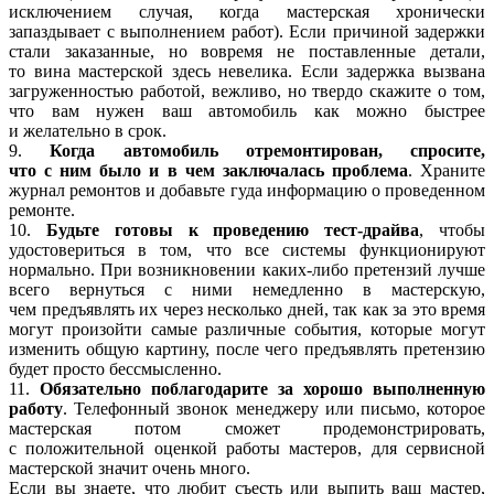
исключением случая, когда мастерская хронически
запаздывает с выполнением работ). Если причиной задержки
стали заказанные, но вовремя не поставленные детали,
то вина мастерской здесь невелика. Если задержка вызвана
загруженностью работой, вежливо, но твердо скажите о том,
что вам нужен ваш автомобиль как можно быстрее
и желательно в срок.
9.
Когда автомобиль отремонтирован, спросите,
что с ним было и в чем заключалась проблема
. Храните
журнал ремонтов и добавьте гуда информацию о проведенном
ремонте.
10.
Будьте готовы к проведению тест-драйва
, чтобы
удостовериться в том, что все системы функционируют
нормально. При возникновении каких-либо претензий лучше
всего вернуться с ними немедленно в мастерскую,
чем предъявлять их через несколько дней, так как за это время
могут произойти самые различные события, которые могут
изменить общую картину, после чего предъявлять претензию
будет просто бессмысленно.
11.
Обязательно поблагодарите за хорошо выполненную
работу
. Телефонный звонок менеджеру или письмо, которое
мастерская потом сможет продемонстрировать,
с положительной оценкой работы мастеров, для сервисной
мастерской значит очень много.
Если вы знаете, что любит съесть или выпить ваш мастер,