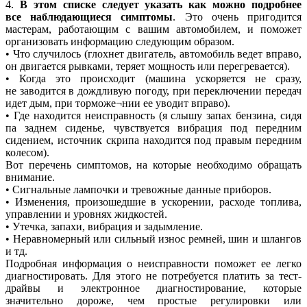
4.
В этом списке следует указать как можно подробнее
все наблюдающиеся симптомы
. Это очень пригодится
мастерам, работающим с вашим автомобилем, и поможет
организовать информацию следующим образом.
• Что случилось
(
глохнет двигатель, автомобиль ведет вправо,
он двигается рывками, теряет мощность или перегревается).
• Когда это происходит
(
машина ускоряется не сразу,
не заводится в дождливую погоду, при переключении передач
идет дым, при торможе¬нии ее уводит вправо).
• Где находится неисправность
(
я слышу запах бензина, сидя
па заднем сиденье, чувствуется вибрация под передним
сидением, источник скрипа находится под правым передним
колесом).
Вот перечень симптомов, на которые необходимо обращать
внимание.
• Сигнальные лампочки и тревожные данные приборов.
• Изменения, произошедшие в ускорении, расходе топлива,
управлении и уровнях жидкостей.
• Утечка, запахи, вибрация и задымление.
• Неравномерный или сильный износ ремней, шин и шлангов
и тд.
Подробная информация о неисправности поможет ее легко
диагностировать. Для этого не потребуется платить за тест-
драйвы и электронное диагностирование, которые
значительно дороже, чем простые регулировки или