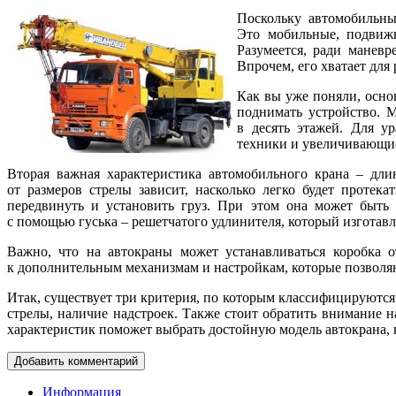
Поскольку автомобильны
Это мобильные, подвижн
Разумеется, ради манев
Впрочем, его хватает для
Как вы уже поняли, осно
поднимать устройство. 
в десять этажей. Для у
техники и увеличивающие
Вторая важная характеристика автомобильного крана – дли
от размеров стрелы зависит, насколько легко будет протек
передвинуть и установить груз. При этом она может быть
с помощью гуська – решетчатого удлинителя, который изготавли
Важно, что на автокраны может устанавливаться коробка о
к дополнительным механизмам и настройкам, которые позволя
Итак, существует три критерия, по которым классифицируются
стрелы, наличие надстроек. Также стоит обратить внимание н
характеристик поможет выбрать достойную модель автокрана, к
Добавить комментарий
Информация