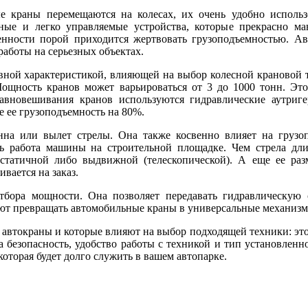
е краны перемещаются на колесах, их очень удобно использо
ые и легко управляемые устройства, которые прекрасно ма
ренности порой приходится жертвовать грузоподъемностью. А
 работы на серьезных объектах.
вной характеристикой, влияющей на выбор колесной крановой т
Мощность кранов может варьироваться от 3 до 1000 тонн. Эт
равновешивания кранов используются гидравлические аутри
 ее грузоподъемность на 80%.
нна или вылет стрелы. Она также косвенно влияет на грузоп
ать работа машины на строительной площадке. Чем стрела дл
 статичной либо выдвижной
(
телескопической). А еще ее ра
вается на заказ.
тбора мощности. Она позволяет передавать гидравлическую 
ют превращать автомобильные краны в универсальные механизм
 автокраны и которые влияют на выбор подходящей техники: это
а безопасность, удобство работы с техникой и тип установленн
оторая будет долго служить в вашем автопарке.