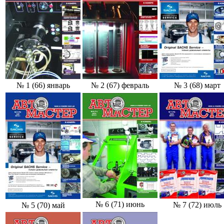
№ 1
(66
) январь
№ 2
(67
) февраль
№ 3
(68
) март
№ 6
(71
) июнь
№ 7
(72
) июль
№ 5
(70
) май