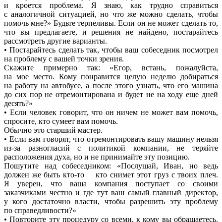
и кроется проблема. Я знаю, как трудно справиться
с аналогичной ситуацией, но что же можно сделать, чтобы
помочь мне?» Будьте терпеливы. Если он не может сделать то,
что вы предлагаете, и решения не найдено, постарайтесь
рассмотреть другие варианты.
• Постарайтесь сделать так, чтобы ваш собеседник посмотрел
на проблему с вашей точки зрения.
Скажите примерно так:
«
Егор, встань, пожалуйста,
на мое место. Кому понравится целую неделю добираться
на работу на автобусе, а после этого узнать, что его машина
до сих пор не отремонтирована и будет не на ходу еще дней
десять?»
• Если человек говорит, что он ничем не может вам помочь,
спросите, кто сумеет вам помочь.
Обычно это старший мастер.
• Если вам говорят, что отремонтировать вашу машину нельзя
из-за разногласий с политикой компании, не теряйте
расположения духа, но и не принимайте эту позицию.
Пошутите над собеседником:
«
Послушай, Иван, но ведь
должен же быть
кто-то
кто снимет этот груз с твоих плеч.
Я уверен, что ваша компания поступает со своими
заказчиками честно и где тут ваш самый главный директор,
у кого достаточно власти, чтобы разрешить эту проблему
по справедливости?»
• Повторите эту процедуру со всеми, к кому вы обращаетесь.