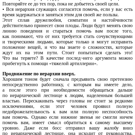
Повторяйте ее до тех пор, пока не добьетесь своей цели.
• Вся иерархия служащих согласится помочь, если у вас есть
время задержаться и заняться этим для своей же пользы.
Этот сплав дружелюбия, симпатии и настойчивости
действительно принесет свои плоды. Люди будут менять свою
линию поведения и стараться помочь вам после того,
как понимают, что от них требуется стать сочувствующими
и творческими людьми, которые только и могут исправить
положение вещей, и что вы знаете о сложностях, которые
ждут их на этом пути. Стоит попытаться сделать это!
Что вы теряете? В качестве послед¬него аргумента можно
прибегнуть к помощи
«
тяжелой артиллерии».
Продвижение по иерархии вверх.
Хорошим тоном будет сначала предъявить свою претензию
непосредственно работнику, с которым вы имеете дело,
а после этого при необходимости обращаться дальше
по иерархической лестнице к людям, наделенным большей
властью. Перескакивать через головы не стоит за редкими
исключениями, если этот человек проявил полную
недоброжелательность к вам или полную неспособность
вам помочь. Однако если нижние звенья не смогли ничем
помочь вам, имеет смысл обратиться к самому высшему
уровню. Даже если босс отправил вашу жалобу вниз
по иерархической лестнице, она исходит от руководства,