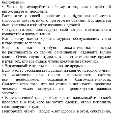
бесполезной.
• Четко формулируйте проблему и то, каких действий
вы ожидаете от персонала.
Расскажите о своей проблеме, как будто вы общаетесь
с хорошим другом, никого при этом не обвиняя. Постарайтесь
быть кратким и избегайте излишних деталей.
• Будьте готовы подтвердить свой запрос максимальным
количеством документации.
Вот почему важно хранить журнал обслуживания, счета
и гарантийные талоны.
Если от вас потребуют доказательства, никогда
не расставайтесь со своими оригиналами; отдавайте только
копии. Очень глупо отдавать ваше стратегическое оружие
в руки тех, кто все отдаст, чтобы документы затерялись!
• Выслушивайте ответы терпеливо, не прерывая.
Если мастер рассказывает душещипательную историю о чьей-
то халатности или просто невозможности сделать
все необходимое, сохраняйте благожелательность.
Свидетельство того, что вы отлично понимаете проблемы
человека, может вынудить его проникнуться вашими
заботами.
• В ненавязчивой манере многократно напоминайте о своей
проблеме и о том, чего вы хотите сделать, чтобы исправить
сложившуюся ситуацию.
Повторяйте
что-то
вроде:
«
Вот здорово, в этом, собственно,