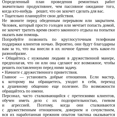
Определенный план проведения ремонтных работ
значительно продуктивнее, чем пассивное ожидание того,
когда
кто-нибудь
решит, что он захочет сделать для вас.
• Тщательно планируйте свои действия.
Не звоните перед обеденным перерывом или закрытием.
Человек, который просто голоден или мечтает попасть домой,
не захочет тратить время своего законного отдыха на попытки
оказать вам помощь.
Попробуйте позвонить по круглосуточным телефонам
поддержки клиентов ночью. Вероятно, они будут благодарны
вам за то, что вы внесли в их ночное бдение хоть какое-то
разнообразие.
• Общайтесь с нужными людьми в дружественной манере,
предполагая, что он или она сделают все возможное, чтобы
решить поставленную перед ними задачу.
• Начните с дружественного приветствия.
Главное — установить добрые отношения. Если мастер,
к которому вы обращаетесь, уходит в себя, переход
к душевному общению еще полезнее. По возможности
обращайтесь по имени.
Персонал, часто сталкивающийся с претензиями клиентов,
обучен иметь дело с их подозрительностью, гневом
и агрессией. Поэтому, когда они сталкиваются
с дружественным отношением, доверием и сочувствием,
вся их наработанная прежним опытом тактика оказывается