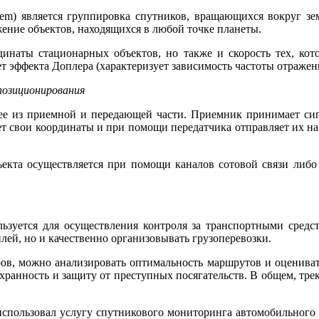
stem) является группировка спутников, вращающихся вокруг 
жение объектов, находящихся в любой точке планеты.
динаты стационарных объектов, но также и скорость тех, кот
ет эффекта Доплера
(
характеризует зависимость частоты отраженн
позиционирования
щее из приемной и передающей части. Приемник принимает сиг
ет свои координаты и при помощи передатчика отправляет их на 
кта осуществляется при помощи каналов сотовой связи либо 
льзуется для осуществления контроля за транспортными средст
ей, но и качественно организовывать грузоперевозки.
в, можно анализировать оптимальность маршрутов и оцениват
сохранность и защиту от преступных посягательств. В общем, тр
использовал услугу спутникового мониторинга автомобильного