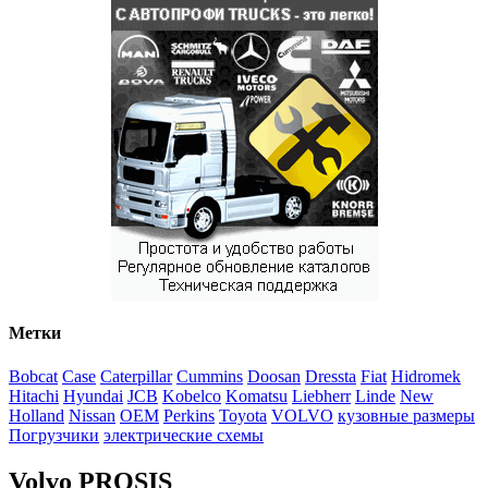
Метки
Bobcat
Case
Caterpillar
Cummins
Doosan
Dressta
Fiat
Hidromek
Hitachi
Hyundai
JCB
Kobelco
Komatsu
Liebherr
Linde
New
Holland
Nissan
OEM
Perkins
Toyota
VOLVO
кузовные размеры
Погрузчики
электрические схемы
Volvo PROSIS