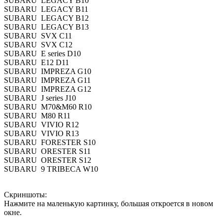
SUBARU LEGACY B10
SUBARU LEGACY B11
SUBARU LEGACY B12
SUBARU LEGACY B13
SUBARU SVX C11
SUBARU SVX C12
SUBARU E series D10
SUBARU E12 D11
SUBARU IMPREZA G10
SUBARU IMPREZA G11
SUBARU IMPREZA G12
SUBARU J series J10
SUBARU M70&M60 R10
SUBARU M80 R11
SUBARU VIVIO R12
SUBARU VIVIO R13
SUBARU FORESTER S10
SUBARU ORESTER S11
SUBARU ORESTER S12
SUBARU 9 TRIBECA W10
Скриншоты:
Нажмите на маленькую картинку, большая откроется в новом
окне.