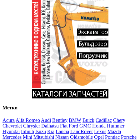
Метки
Acura
Alfa Romeo
Audi
Bentley
BMW
Buick
Cadillac
Chery
Chevrolet
Chrysler
Daihatsu
Fiat
Ford
GMC
Honda
Hummer
Hyundai
Infiniti
Isuzu
Kia
Lancia
LandRover
Lexus
Mazda
Mercedes
Mini
Mitsubishi
Nissan
Oldsmobile
Opel
Pontiac
Porsche