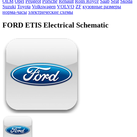
OEM
Opel
Peugeot
Porsche
Renault
Rolls Royce
Saab
Seat
Skoda
Suzuki
Toyota
Volkswagen
VOLVO
ZF
кузовные размеры
норма-часы
электрические схемы
FORD ETIS Electrical Schematic