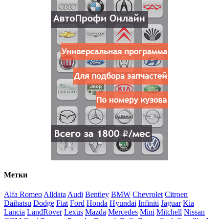
Метки
Alfa Romeo
Alldata
Audi
Bentley
BMW
Chevrolet
Citroen
Daihatsu
Dodge
Fiat
Ford
Honda
Hyundai
Infiniti
Jaguar
Kia
Lancia
LandRover
Lexus
Mazda
Mercedes
Mini
Mitchell
Nissan