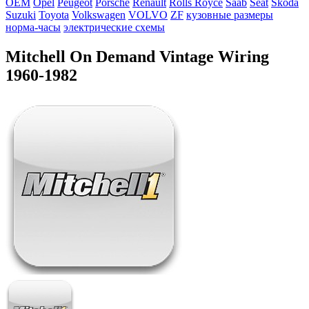
OEM
Opel
Peugeot
Porsche
Renault
Rolls Royce
Saab
Seat
Skoda
Suzuki
Toyota
Volkswagen
VOLVO
ZF
кузовные размеры
норма-часы
электрические схемы
Mitchell On Demand Vintage Wiring
1960-1982