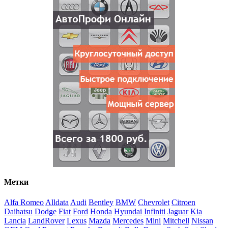
Метки
Alfa Romeo
Alldata
Audi
Bentley
BMW
Chevrolet
Citroen
Daihatsu
Dodge
Fiat
Ford
Honda
Hyundai
Infiniti
Jaguar
Kia
Lancia
LandRover
Lexus
Mazda
Mercedes
Mini
Mitchell
Nissan