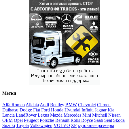
Метки
Alfa Romeo
Alldata
Audi
Bentley
BMW
Chevrolet
Citroen
Daihatsu
Dodge
Fiat
Ford
Honda
Hyundai
Infiniti
Jaguar
Kia
Lancia
LandRover
Lexus
Mazda
Mercedes
Mini
Mitchell
Nissan
OEM
Opel
Peugeot
Porsche
Renault
Rolls Royce
Saab
Seat
Skoda
Suzuki
Toyota
Volkswagen
VOLVO
ZF
кузовные размеры