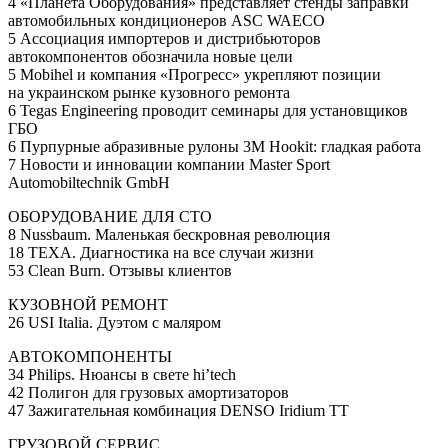
4
«Планета
Оборудования» представляет стенды заправки
автомобильных кондиционеров ASC WAECO
5 Ассоциация импортеров и дистрибьюторов
автокомпонентов обозначила новые цели
5 Mobihel и компания
«Прогресс
» укрепляют позиции
на украинском рынке кузовного ремонта
6 Tegas Engineering проводит семинары для установщиков
ГБО
6 Пурпурные абразивные рулоны 3M Hookit: гладкая работа
7 Новости и инновации компании Master Sport
Automobiltechnik GmbH
ОБОРУДОВАНИЕ ДЛЯ СТО
8 Nussbaum. Маленькая бескровная революция
18 TEXA. Диагностика на все случаи жизни
53 Clean Burn. Отзывы клиентов
КУЗОВНОЙ РЕМОНТ
26 USI Italia. Дуэтом с маляром
АВТОКОМПОНЕНТЫ
34 Philips. Нюансы в свете hi’tech
42 Полигон для грузовых амортизаторов
47 Зажигательная комбинация DENSO Iridium TT
ГРУЗОВОЙ СЕРВИС