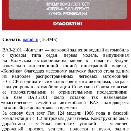
Скачать:
narod.ru
(18
.4МБ)
ВАЗ-2101
«Жигули
» — легковой заднеприводный автомобиль
с кузовом типа седан, первая модель, выпущенная
на Волжском автомобильном заводе в Тольятти. Будучи
изначально лицензионной копией иностранной модели,
«Копейка
» благодаря массовому выпуску быстро стала одним
из наиболее распространённых легковых автомобилей
в СССР и одним из символов советского автопрома, сыграла
важную роль в автомобилизации Советского Союза со всеми
её положительными и отрицательными последствиями.
На базе ВАЗ-2101 было создано так называемое
«классическое
» семейство автомобилей ВАЗ, находящееся
на конвейере до настоящего времени.
За основу был взят Fiat 124 модели 1966 года в базовой
комплектации с 1,2-литровым двигателем. Конструкция была
доработана с учётом советских условий — увеличен
дорожный просвет, усилены подвеска и кузов, задние