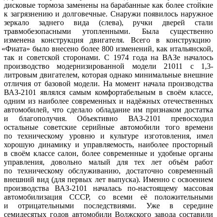
дисковые тормоза заменены на барабанные как более стойкие
к загрязнению и долговечные. Снаружи появилось наружное
зеркало заднего вида
(слева
), ручки дверей стали
травмобезопасными утопленными. Была существенно
изменена конструкция двигателя. Всего в конструкцию
«Фиата
» было внесено более 800 изменений, как итальянской,
так и советской сторонами. С 1974 года на ВАЗе началось
производство модернизированной модели 21011 c 1,3-
литровым двигателем, которая однако минимальные внешние
отличия от базовой модели. На момент начала производства
ВАЗ-2101 являлся самым комфортабельным в своём классе,
одним из наиболее современных и надёжных отечественных
автомобилей, что сделало обладание им признаком достатка
и благополучия. Объективно ВАЗ-2101 превосходил
остальные советские серийные автомобили того времени
по техническому уровню и культуре изготовления, имел
хорошую динамику и управляемость, наиболее просторный
в своём классе салон, более современные и удобные органы
управления, довольно малый для тех лет объём работ
по техническому обслуживанию, достаточно современный
внешний вид
(для
первых лет выпуска). Именно с освоением
производства ВАЗ-2101 началась по-настоящему массовая
автомобилизация СССР, со всеми её положительными
и отрицательными последствиями. Уже в середине
семидесятых годов автомобили Волжского завода составили