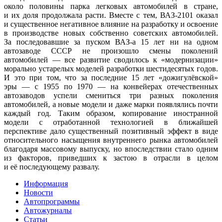
около половины парка легковых автомобилей в стране,
и их доля продолжала расти. Вместе с тем, ВАЗ-2101 оказал
и существенное негативное влияние на разработку и освоение
в производстве новых собственно советских автомобилей.
За последовавшие за пуском ВАЗ-а 15 лет ни на одном
автозаводе СССР не произошло смены поколений
автомобилей — все развитие сводилось к
«модернизации
»
морально устарелых моделей разработки шестидесятых годов.
И это при том, что за последние 15 лет
«дожигулёвской
»
эры — с 1955 по 1970 — на конвейерах отечественных
автозаводов успели смениться три разных поколения
автомобилей, а новые модели и даже марки появлялись почти
каждый год. Таким образом, копирование иностранной
модели с отработанной технологией в ближайшей
перспективе дало существенный позитивный эффект в виде
относительного насыщения внутреннего рынка автомобилей
благодаря массовому выпуску, но впоследствии стало одним
из факторов, приведших к застою в отрасли в целом
и её последующему развалу.
Информация
Новости
Автопрограммы
Автожурналы
Статьи